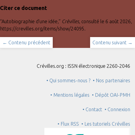
Citer ce document
“Autobiographie d'une idée,”
Crévilles
, consulté le 6 août 2026,
https://crevilles.org/items/show/24095
.
← Contenu précédent
Contenu suivant →
Crévilles.org : ISSN électronique 2260-2046
• Qui sommes-nous ?
• Nos partenaires
• Mentions légales
• Dépôt OAI-PMH
• Contact
• Connexion
• Flux RSS
• Les tutoriels Crévilles