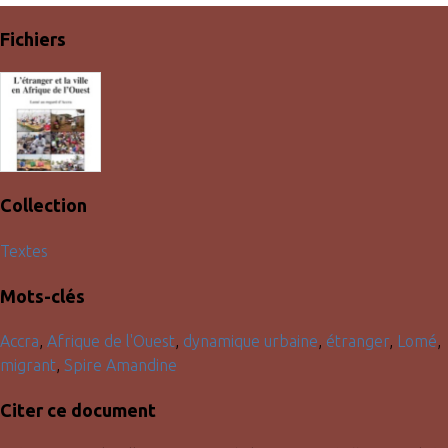
Fichiers
Collection
Textes
Mots-clés
Accra
,
Afrique de l'Ouest
,
dynamique urbaine
,
étranger
,
Lomé
,
migrant
,
Spire Amandine
Citer ce document