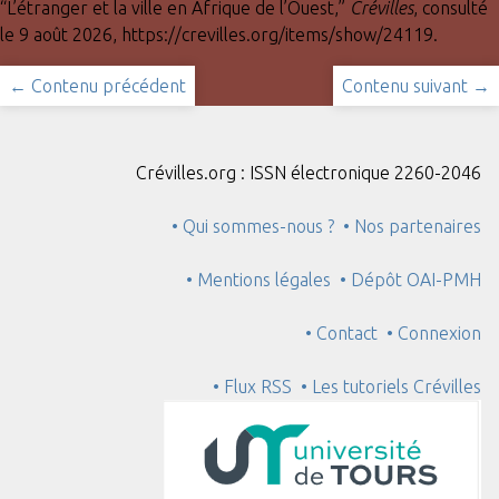
“L’étranger et la ville en Afrique de l’Ouest,”
Crévilles
, consulté
le 9 août 2026,
https://crevilles.org/items/show/24119
.
← Contenu précédent
Contenu suivant →
Crévilles.org : ISSN électronique 2260-2046
• Qui sommes-nous ?
• Nos partenaires
• Mentions légales
• Dépôt OAI-PMH
• Contact
• Connexion
• Flux RSS
• Les tutoriels Crévilles