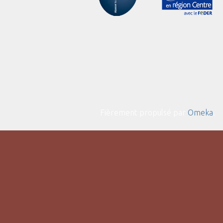
Fièrement propulsé par
Omeka
.