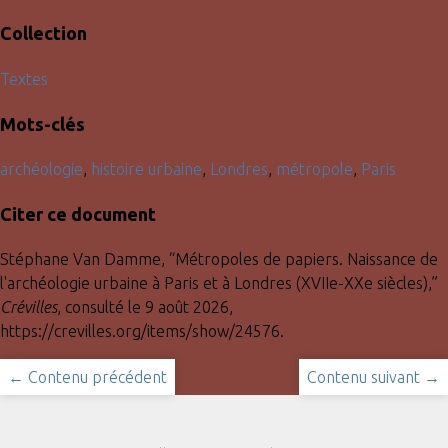
Collection
Textes
Mots-clés
archéologie
,
histoire urbaine
,
Londres
,
métropole
,
Paris
Citer ce document
Stéphane Van Damme, “Métropoles de papiers. Naissance de
l'archéologie urbaine à Paris et à Londres (XVIIe-XXe siècles),”
Crévilles
, consulté le 9 août 2026,
https://crevilles.org/items/show/24576
.
← Contenu précédent
Contenu suivant →