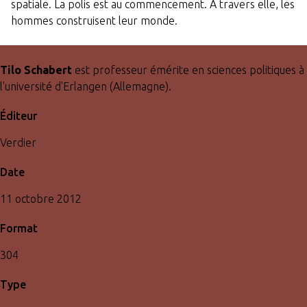
spatiale. La polis est au commencement. À travers elle, les
hommes construisent leur monde.
Tilo Schabert
est professeur émérite en sciences politiques à
l'université d'Erlangen (Allemagne).
Éditeur
Verdier
Date
11 octobre 2012
Format
304
Type