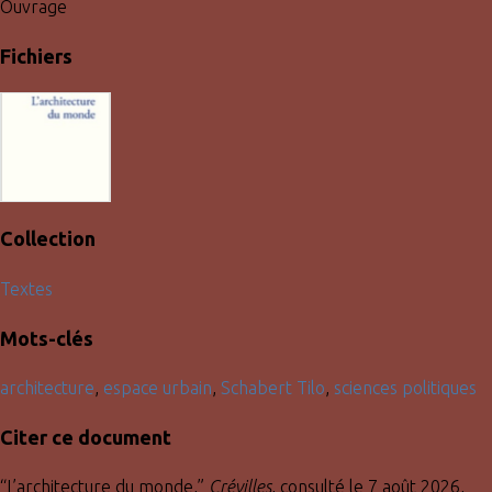
Ouvrage
Fichiers
Collection
Textes
Mots-clés
architecture
,
espace urbain
,
Schabert Tilo
,
sciences politiques
Citer ce document
“L’architecture du monde,”
Crévilles
, consulté le 7 août 2026,