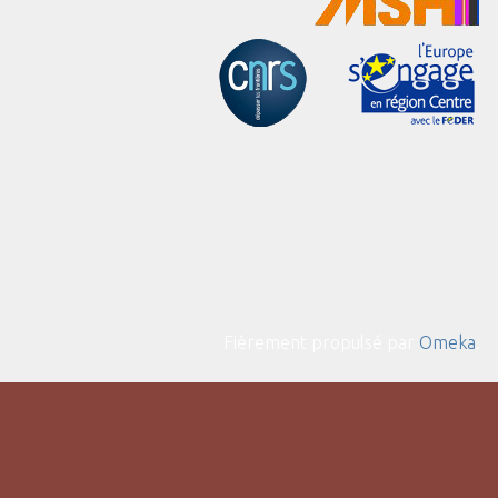
Fièrement propulsé par
Omeka
.