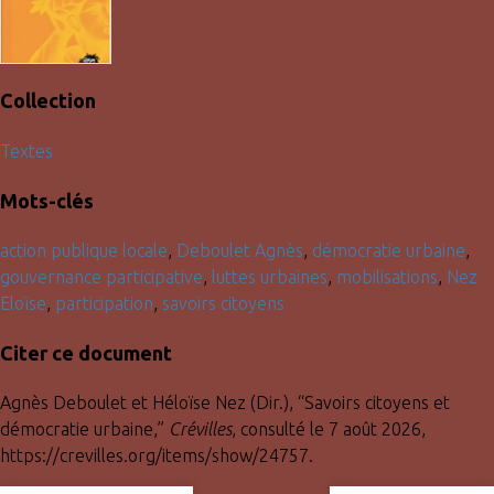
Collection
Textes
Mots-clés
action publique locale
,
Deboulet Agnès
,
démocratie urbaine
,
gouvernance participative
,
luttes urbaines
,
mobilisations
,
Nez
Eloïse
,
participation
,
savoirs citoyens
Citer ce document
Agnès Deboulet et Héloïse Nez (Dir.), “Savoirs citoyens et
démocratie urbaine,”
Crévilles
, consulté le 7 août 2026,
https://crevilles.org/items/show/24757
.