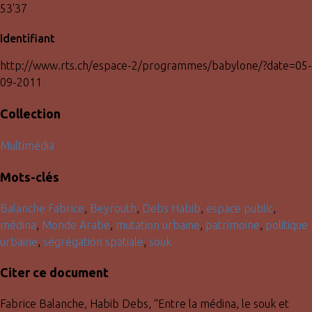
53'37
Identifiant
http://www.rts.ch/espace-2/programmes/babylone/?date=05-
09-2011
Collection
Multimédia
Mots-clés
Balanche Fabrice
,
Beyrouth
,
Debs Habib
,
espace public
,
médina
,
Monde Arabe
,
mutation urbaine
,
patrimoine
,
politique
urbaine
,
ségrégation spatiale
,
souk
Citer ce document
Fabrice Balanche, Habib Debs, “Entre la médina, le souk et