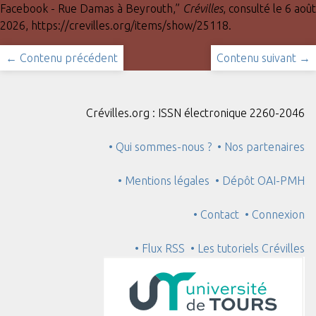
Facebook - Rue Damas à Beyrouth,”
Crévilles
, consulté le 6 août
2026,
https://crevilles.org/items/show/25118
.
← Contenu précédent
Contenu suivant →
Crévilles.org : ISSN électronique 2260-2046
• Qui sommes-nous ?
• Nos partenaires
• Mentions légales
• Dépôt OAI-PMH
• Contact
• Connexion
• Flux RSS
• Les tutoriels Crévilles