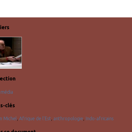
iers
lection
imédia
s-clés
 Michel
,
Afrique de l'Est
,
anthropologie
,
Indo-africains
er ce document