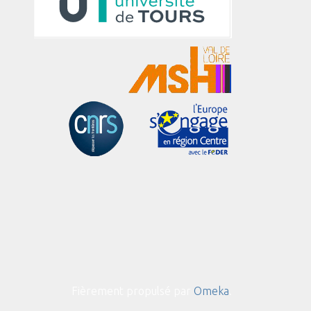
Fièrement propulsé par
Omeka
.