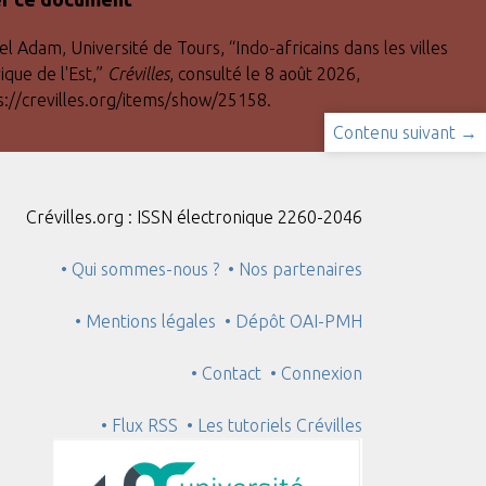
l Adam, Université de Tours, “Indo-africains dans les villes
ique de l'Est,”
Crévilles
, consulté le 8 août 2026,
s://crevilles.org/items/show/25158
.
Contenu suivant →
Crévilles.org : ISSN électronique 2260-2046
• Qui sommes-nous ?
• Nos partenaires
• Mentions légales
• Dépôt OAI-PMH
• Contact
• Connexion
• Flux RSS
• Les tutoriels Crévilles