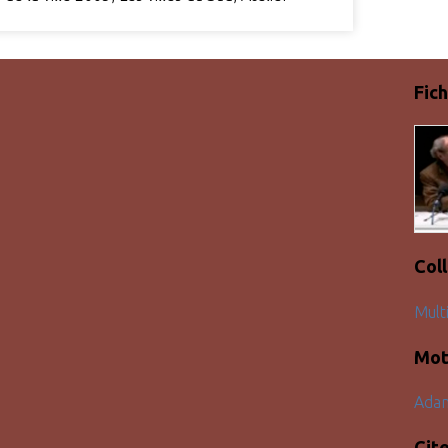
Fich
Col
Mult
Mot
Adam
Cit