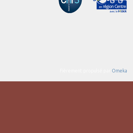
Fièrement propulsé par
Omeka
.