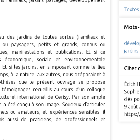
ardins familiaux, jardins partagés, développement
Textes
Mots-
 des jardins de toutes sortes (familiaux et
dévelo
nt ou paysagers, petits et grands, connus ou
jardins
es, manifestations et publications. Et si ce
s économique, sociale et environnementale
 Et si les jardins, en s’imposant comme le lieu
Citer
ps, à la nature, aux autres, nous préparaient à
othèses que le présent ouvrage se propose
Édith H
témoignages recueillis au cours d’un colloque
Sophie 
ulturel international de Cerisy. Par son ample
clés p
e a été conçu à son image. Soucieux d’articuler
9 août
nnels ou amateurs, et expériences sensibles, il
https:
mais aussi de praticiens, de professionnels et