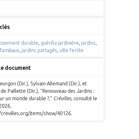
clés
ppement durable
,
guérilla jardinière
,
jardins
,
 familiaux
,
jardins partagés
,
ville fertile
 ce document
eurgon (Dir.), Sylvain Allemand (Dir.), et
de Paillette (Dir.), “Renouveau des Jardins :
our un monde durable ?,”
Crévilles
, consulté le
 2026,
//crevilles.org/items/show/40126
.