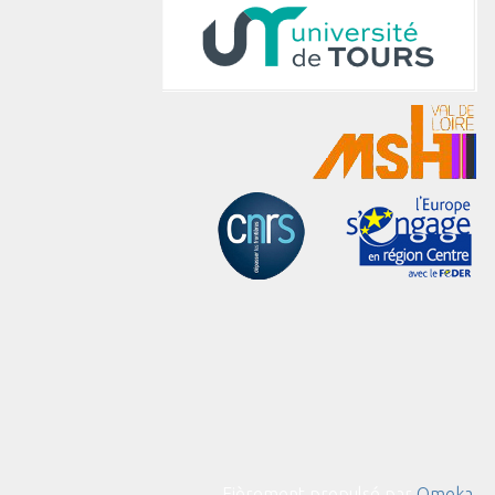
Fièrement propulsé par
Omeka
.