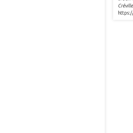
Crévill
https: