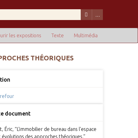
urir les expositions
Texte
Multimédia
PPROCHES THÉORIQUES
tion
refour
 ce document
, Éric, “L'immobilier de bureau dans l'espace
: évolutions des approches théoriques,”