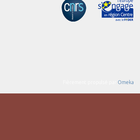
Fièrement propulsé par
Omeka
.