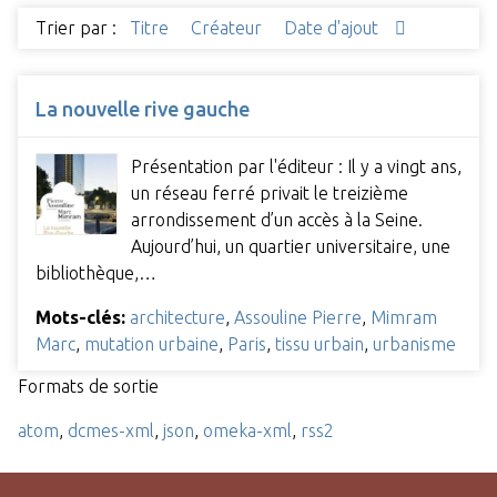
Trier par :
Titre
Créateur
Date d'ajout
La nouvelle rive gauche
Présentation par l'éditeur : Il y a vingt ans,
un réseau ferré privait le treizième
arrondissement d’un accès à la Seine.
Aujourd’hui, un quartier universitaire, une
bibliothèque,…
Mots-clés:
architecture
,
Assouline Pierre
,
Mimram
Marc
,
mutation urbaine
,
Paris
,
tissu urbain
,
urbanisme
Formats de sortie
atom
,
dcmes-xml
,
json
,
omeka-xml
,
rss2