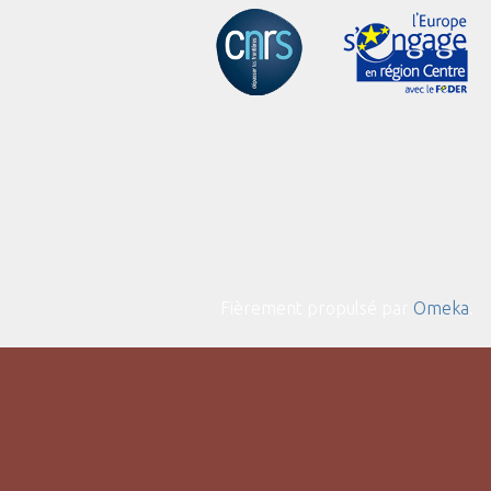
Fièrement propulsé par
Omeka
.