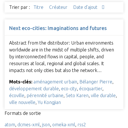
Trier par :
Titre
Créateur
Date d'ajout
Next eco-cities: Imaginations and futures
Abstract from the distributor: Urban environments
worldwide are in the midst of multiple shifts, driven
by interconnected flows in capital, people, and
resources at local, regional and global scales. It
impacts not only cities but also the network…
Mots-clés:
aménagement urbain
,
Bélanger Pierre
,
développement durable
,
eco-city
,
écoquartier
,
écoville
,
pérennité urbaine
,
Seto Karen
,
ville durable
,
ville nouvelle
,
Yu Kongjian
Formats de sortie
atom
,
dcmes-xml
,
json
,
omeka-xml
,
rss2