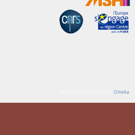
Fièrement propulsé par
Omeka
.