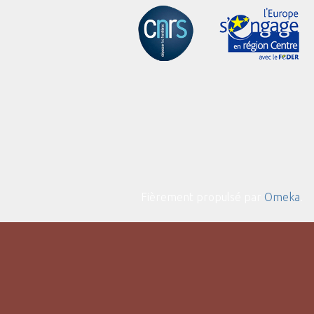
Fièrement propulsé par
Omeka
.