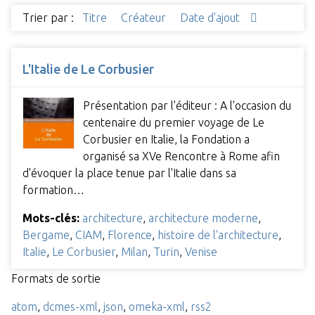
Trier par :
Titre
Créateur
Date d'ajout
L'Italie de Le Corbusier
Présentation par l'éditeur : A l'occasion du
centenaire du premier voyage de Le
Corbusier en Italie, la Fondation a
organisé sa XVe Rencontre à Rome afin
d'évoquer la place tenue par l'Italie dans sa
formation…
Mots-clés:
architecture
,
architecture moderne
,
Bergame
,
CIAM
,
Florence
,
histoire de l'architecture
,
Italie
,
Le Corbusier
,
Milan
,
Turin
,
Venise
Formats de sortie
atom
,
dcmes-xml
,
json
,
omeka-xml
,
rss2