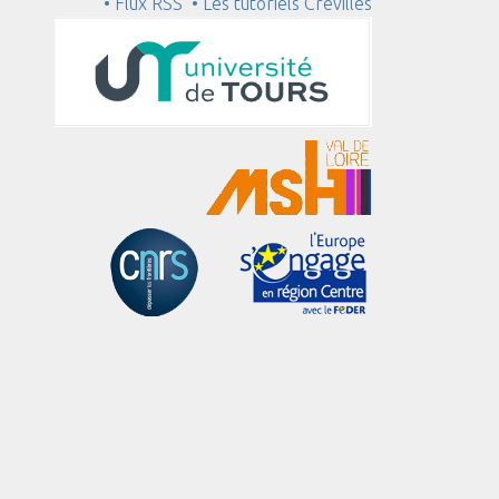
• Flux RSS
• Les tutoriels Crévilles