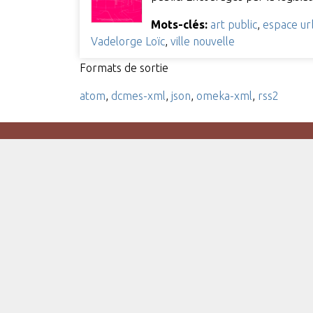
Mots-clés:
art public
,
espace ur
Vadelorge Loïc
,
ville nouvelle
Formats de sortie
atom
,
dcmes-xml
,
json
,
omeka-xml
,
rss2