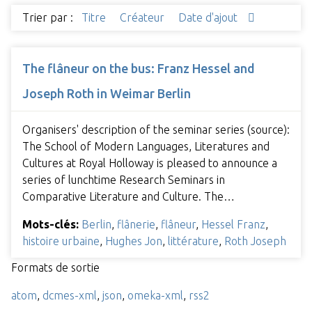
Trier par :
Titre
Créateur
Date d'ajout
The flâneur on the bus: Franz Hessel and
Joseph Roth in Weimar Berlin
Organisers' description of the seminar series (source):
The School of Modern Languages, Literatures and
Cultures at Royal Holloway is pleased to announce a
series of lunchtime Research Seminars in
Comparative Literature and Culture. The…
Mots-clés:
Berlin
,
flânerie
,
flâneur
,
Hessel Franz
,
histoire urbaine
,
Hughes Jon
,
littérature
,
Roth Joseph
Formats de sortie
atom
,
dcmes-xml
,
json
,
omeka-xml
,
rss2