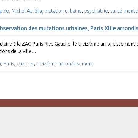
phie
,
Michel Aurélia
,
mutation urbaine
,
psychiatrie
,
santé menta
observation des mutations urbaines, Paris XIIIe arrond
ulaire à la ZAC Paris Rive Gauche, le treizième arrondissement d
ions de la ville…
a
,
Paris
,
quartier
,
treizième arrondissement