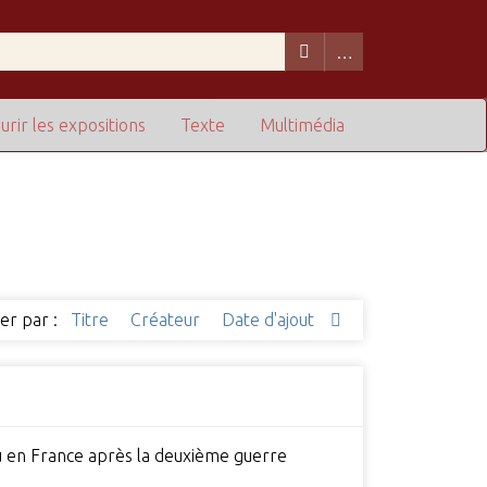
urir les expositions
Texte
Multimédia
ier par :
Titre
Créateur
Date d'ajout
ieu en France après la deuxième guerre