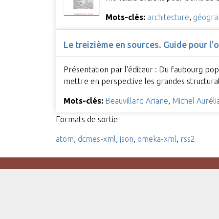
Mots-clés:
architecture
,
géogra
Le treizième en sources. Guide pour l'
Présentation par l'éditeur : Du faubourg pop
mettre en perspective les grandes structurat
Mots-clés:
Beauvillard Ariane
,
Michel Auréli
Formats de sortie
atom
,
dcmes-xml
,
json
,
omeka-xml
,
rss2