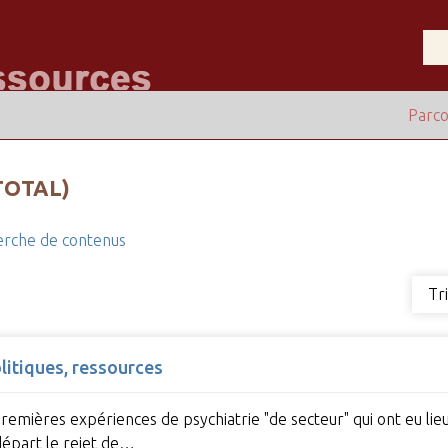
Parco
TOTAL)
rche de contenus
Tr
olitiques, ressources
 premières expériences de psychiatrie "de secteur" qui ont eu l
départ le rejet de…