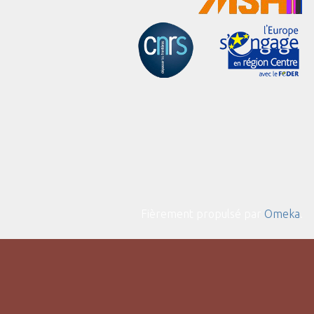
Fièrement propulsé par
Omeka
.