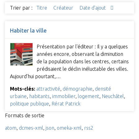
Trier par :
Titre
Créateur
Date d'ajout
Habiter la ville
Présentation par l'éditeur : Il y a quelques
années encore, observant la diminution
de la population dans les centres, certains
prédisaient le déclin inéluctable des villes.
Aujourd’hui pourtant,…
Mots-clés:
attractivité
,
démographie
,
densité
urbaine
,
habitants
,
immobilier
,
logement
,
Neuchâtel
,
politique publique
,
Rérat Patrick
Formats de sortie
atom
,
dcmes-xml
,
json
,
omeka-xml
,
rss2