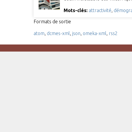
Mots-clés:
attractivité
,
démogra
Formats de sortie
atom
,
dcmes-xml
,
json
,
omeka-xml
,
rss2