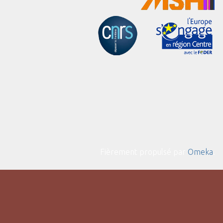
Fièrement propulsé par
Omeka
.