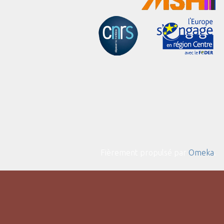
Fièrement propulsé par
Omeka
.