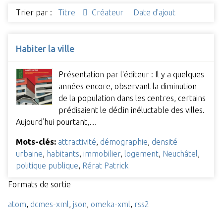
Trier par :
Titre
Créateur
Date d'ajout
Habiter la ville
Présentation par l'éditeur : Il y a quelques
années encore, observant la diminution
de la population dans les centres, certains
prédisaient le déclin inéluctable des villes.
Aujourd’hui pourtant,…
Mots-clés:
attractivité
,
démographie
,
densité
urbaine
,
habitants
,
immobilier
,
logement
,
Neuchâtel
,
politique publique
,
Rérat Patrick
Formats de sortie
atom
,
dcmes-xml
,
json
,
omeka-xml
,
rss2