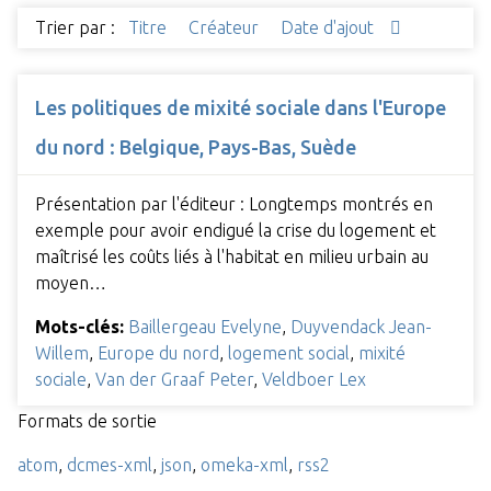
Trier par :
Titre
Créateur
Date d'ajout
Les politiques de mixité sociale dans l'Europe
du nord : Belgique, Pays-Bas, Suède
Présentation par l'éditeur : Longtemps montrés en
exemple pour avoir endigué la crise du logement et
maîtrisé les coûts liés à l'habitat en milieu urbain au
moyen…
Mots-clés:
Baillergeau Evelyne
,
Duyvendack Jean-
Willem
,
Europe du nord
,
logement social
,
mixité
sociale
,
Van der Graaf Peter
,
Veldboer Lex
Formats de sortie
atom
,
dcmes-xml
,
json
,
omeka-xml
,
rss2