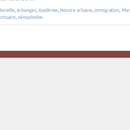
lurielle
,
échanges
,
épidémie
,
histoire urbaine
,
immigration
,
Mars
portuaire
,
xénophobie