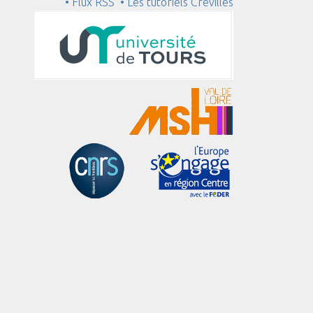
• Flux RSS
• Les tutoriels Crévilles