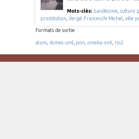
Mots-clés:
banditisme
,
culture p
prostitution
,
Vergé-Franceschi Michel
,
ville 
Formats de sortie
atom
,
dcmes-xml
,
json
,
omeka-xml
,
rss2