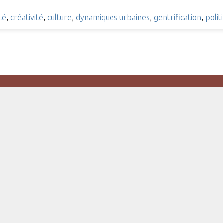
ité
,
créativité
,
culture
,
dynamiques urbaines
,
gentrification
,
polit