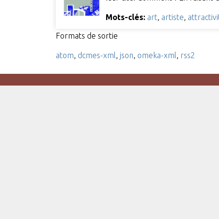
Mots-clés:
art
,
artiste
,
attractiv
Formats de sortie
atom
,
dcmes-xml
,
json
,
omeka-xml
,
rss2