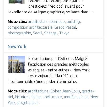
récemment récompensé par un
prestigieux “red dot” award pour
l’excellence de sa ligne graphique, se lance dans…
Mots-clés:
architecture
,
banlieue
,
building
,
composition architecturale
,
Greco Pascal
,
photographie
,
Seoul
,
Shangai
,
Tokyo
New York
Présentation par l'éditeur : Malgré
l’explosion des grandes métropoles
asiatiques - entre autres -, New York
reste aujourd’hui la référence
incontournable d’une modernité urbaine…
Mots-clés:
architecture
,
Cohen Jean-Louis
,
gratte-
ciel
,
histoire urbaine
,
métropole
,
modèle urbain
,
New
York
,
projet urbain