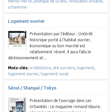
Merlin Pierre
,
politique de la ville
,
rénovation urbaine
,
urbanisme
Logement ouvrier
Présentation par l'éditeur : L'intérêt
historique porté à l'habitat ouvrier,
économique ou bon marché est
relativement récent. Il aura fallu le
décloisonnement et…
Mots-clés:
architecture
,
cité ouvrière
,
logement
,
logement ouvrier
,
logement social
Séoul / Shangaï / Tokyo
Présentation de l'ouvrage dans Les
Urbanités : Le magazine romand Idpure,