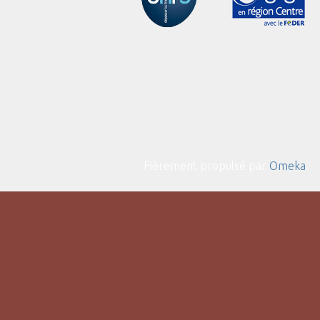
Fièrement propulsé par
Omeka
.