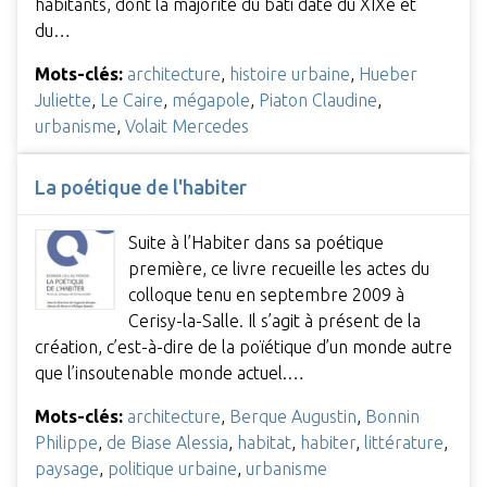
habitants, dont la majorité du bâti date du XIXe et
du…
Mots-clés:
architecture
,
histoire urbaine
,
Hueber
Juliette
,
Le Caire
,
mégapole
,
Piaton Claudine
,
urbanisme
,
Volait Mercedes
La poétique de l'habiter
Suite à l’Habiter dans sa poétique
première, ce livre recueille les actes du
colloque tenu en septembre 2009 à
Cerisy-la-Salle. Il s’agit à présent de la
création, c’est-à-dire de la poïétique d’un monde autre
que l’insoutenable monde actuel.…
Mots-clés:
architecture
,
Berque Augustin
,
Bonnin
Philippe
,
de Biase Alessia
,
habitat
,
habiter
,
littérature
,
paysage
,
politique urbaine
,
urbanisme