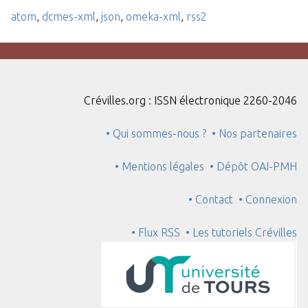
atom
,
dcmes-xml
,
json
,
omeka-xml
,
rss2
Crévilles.org : ISSN électronique 2260-2046
• Qui sommes-nous ?
• Nos partenaires
• Mentions légales
• Dépôt OAI-PMH
• Contact
• Connexion
• Flux RSS
• Les tutoriels Crévilles