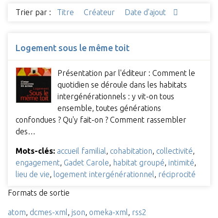
Trier par :
Titre
Créateur
Date d'ajout
Logement sous le même toit
Présentation par l'éditeur : Comment le
quotidien se déroule dans les habitats
intergénérationnels : y vit-on tous
ensemble, toutes générations
confondues ? Qu'y fait-on ? Comment rassembler
des…
Mots-clés:
accueil familial
,
cohabitation
,
collectivité
,
engagement
,
Gadet Carole
,
habitat groupé
,
intimité
,
lieu de vie
,
logement intergénérationnel
,
réciprocité
Formats de sortie
atom
,
dcmes-xml
,
json
,
omeka-xml
,
rss2