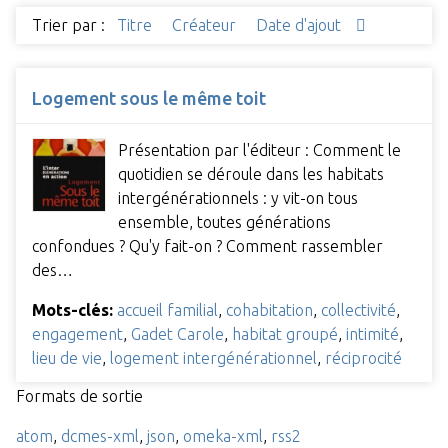
Trier par :
Titre
Créateur
Date d'ajout
Logement sous le même toit
Présentation par l'éditeur : Comment le
quotidien se déroule dans les habitats
intergénérationnels : y vit-on tous
ensemble, toutes générations
confondues ? Qu'y fait-on ? Comment rassembler
des…
Mots-clés:
accueil familial
,
cohabitation
,
collectivité
,
engagement
,
Gadet Carole
,
habitat groupé
,
intimité
,
lieu de vie
,
logement intergénérationnel
,
réciprocité
Formats de sortie
atom
,
dcmes-xml
,
json
,
omeka-xml
,
rss2