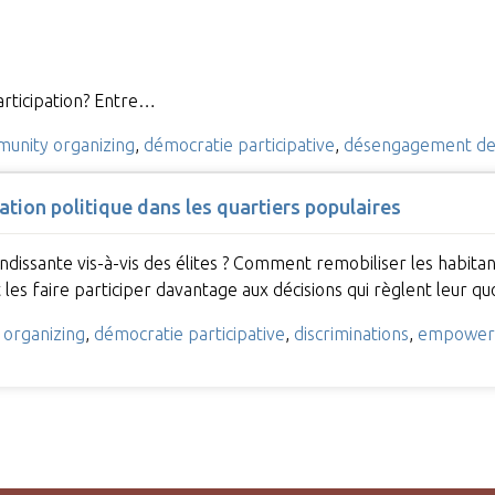
articipation? Entre…
unity organizing
,
démocratie participative
,
désengagement de 
ation politique dans les quartiers populaires
dissante vis-à-vis des élites ? Comment remobiliser les habitant
les faire participer davantage aux décisions qui règlent leur q
organizing
,
démocratie participative
,
discriminations
,
empower