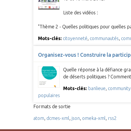
Liste des vidéos :
"Thème 2 - Quelles politiques pour quelles p
Mots-clés:
citoyenneté
,
communautés
,
comm
Organisez-vous ! Construire la particip
Quelle réponse à la défiance gran
de déserts politiques ? Comment 
Mots-clés:
banlieue
,
community 
populaires
Formats de sortie
atom
,
dcmes-xml
,
json
,
omeka-xml
,
rss2