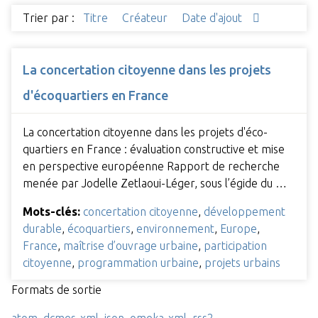
Trier par :
Titre
Créateur
Date d'ajout
La concertation citoyenne dans les projets
d'écoquartiers en France
La concertation citoyenne dans les projets d'éco-
quartiers en France : évaluation constructive et mise
en perspective européenne Rapport de recherche
menée par Jodelle Zetlaoui-Léger, sous l’égide du …
Mots-clés:
concertation citoyenne
,
développement
durable
,
écoquartiers
,
environnement
,
Europe
,
France
,
maîtrise d’ouvrage urbaine
,
participation
citoyenne
,
programmation urbaine
,
projets urbains
Formats de sortie
atom
,
dcmes-xml
,
json
,
omeka-xml
,
rss2