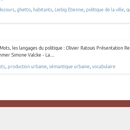
discours
,
ghetto
,
habitants
,
Liebig Etienne
,
politique de la ville
,
q
ots, les langages du politique : Olivier Ratouis Présentation Rec
nommer Simone Valcke - La…
ts
,
production urbaine
,
sémantique urbaine
,
vocabulaire