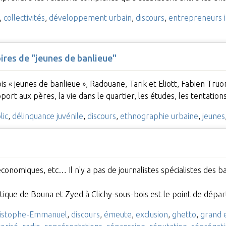
,
collectivités
,
développement urbain
,
discours
,
entrepreneurs 
res de "jeunes de banlieue"
is « jeunes de banlieue », Radouane, Tarik et Eliott, Fabien Truo
port aux pères, la vie dans le quartier, les études, les tentatio
lic
,
délinquance juvénile
,
discours
,
ethnographie urbaine
,
jeunes
, économiques, etc… Il n'y a pas de journalistes spécialistes des b
tique de Bouna et Zyed à Clichy-sous-bois est le point de dé
ristophe-Emmanuel
,
discours
,
émeute
,
exclusion
,
ghetto
,
grand 