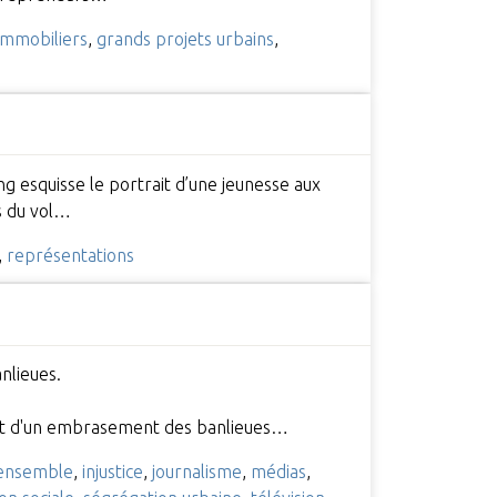
immobiliers
,
grands projets urbains
,
ng esquisse le portrait d’une jeunesse aux
ns du vol…
,
représentations
anlieues.
part d'un embrasement des banlieues…
ensemble
,
injustice
,
journalisme
,
médias
,