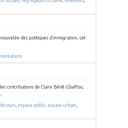
on sociale
,
ségrégation urbaine
,
télévision
,
enouvelée des politiques d’immigration, cet
ésentations
es contributions de Claire Bénit-Gbaffou,
,…
discours
,
espace public
,
espace urbain
,