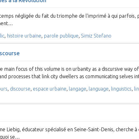
gtemps négligée du fait du triomphe de l'imprimé à qui parfois, 
ement…
ic
,
histoire urbaine
,
parole publique
,
Simiz Stefano
iscourse
 main focus of this volume is on urbanity as a discursive way of 
and processes that link city dwellers as communicating selves i
ours
,
discourse
,
espace urbaine
,
langage
,
language
,
linguistics
,
li
nne Liebig, éducateur spécialisé en Seine-Saint-Denis, cherche à 
quoi se…