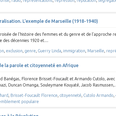
orisé
,
radio
,
représentations
,
répression
,
réputation
,
ségrégati
uralisation. L'exemple de Marseille (1918-1940)
 croisée de l’histoire des femmes et du genre et de l’approche r
ce des décennies 1920 et…
ion
,
exclusion
,
genre
,
Guerry Linda
,
immigration
,
Marseille
,
repr
de la parole et citoyenneté en Afrique
d Banégas, Florence Brisset-Foucault et Armando Cutolo, avec l
nazi, Duncan Omanga, Souleymane Kouyaté, Jacob Rasmussen
chard
,
Brisset-Foucault Florence
,
citoyenneté
,
Cutolo Armando
,
emblement populaire
mes à la Révolution