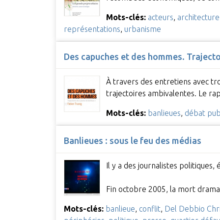
Mots-clés:
acteurs
,
architecture
représentations
,
urbanisme
Des capuches et des hommes. Trajectoi
À travers des entretiens avec tro
trajectoires ambivalentes. Le rap
Mots-clés:
banlieues
,
débat pub
Banlieues : sous le feu des médias
Il y a des journalistes politiques
Fin octobre 2005, la mort drama
Mots-clés:
banlieue
,
conflit
,
Del Debbio Ch