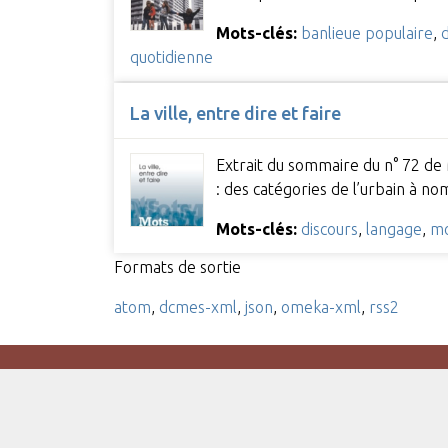
Mots-clés:
banlieue populaire
,
quotidienne
La ville, entre dire et faire
Extrait du sommaire du n° 72 de M
: des catégories de l’urbain à 
Mots-clés:
discours
,
langage
,
mo
Formats de sortie
atom
,
dcmes-xml
,
json
,
omeka-xml
,
rss2