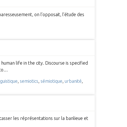
paresseusement, on l’opposait, l’étude des
human life in the city. Discourse is specified
nto…
nguistique
,
semiotics
,
sémiotique
,
urbanité
,
casser les réprésentations sur la banlieue et