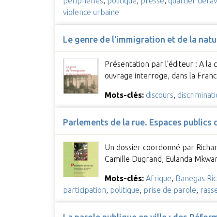
périphéries
,
politique
,
presse
,
quartier défav
violence urbaine
Le genre de l'immigration et de la nat
Présentation par l'éditeur : A la
ouvrage interroge, dans la Fran
Mots-clés:
discours
,
discriminat
Parlements de la rue. Espaces publics 
Un dossier coordonné par Richar
Camille Dugrand, Eulanda Mkwa
Mots-clés:
Afrique
,
Banegas Ri
participation
,
politique
,
prise de parole
,
rass
La parole publique en ville : des Réfor