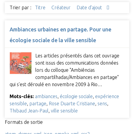
Trier par :
Titre
Créateur
Date d'ajout
Ambiances urbaines en partage. Pour une
écologie sociale de la ville sensible
Les articles présentés dans cet ouvrage
sont issus des communications données
lors du colloque "Ambiências
compartilhadas/Ambiances en partage"
qui s’est déroulé en novembre 2009 à Rio…
Mots-clés:
ambiances
,
écologie sociale
,
expérience
sensible
,
partage
,
Rose Duarte Cristiane
,
sens
,
Thibaud Jean-Paul
,
ville sensible
Formats de sortie
atom
,
dcmes-xml
,
json
,
omeka-xml
,
rss2