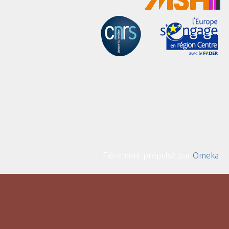
Fièrement propulsé par
Omeka
.