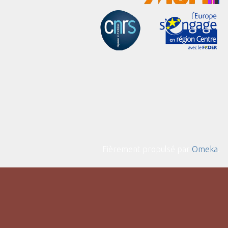
Fièrement propulsé par
Omeka
.