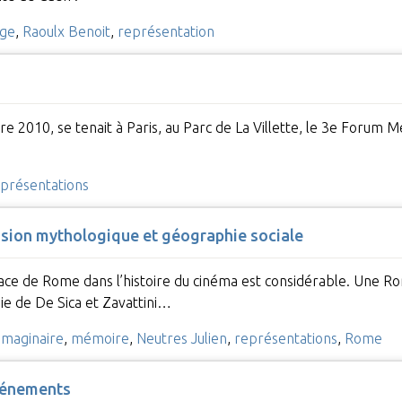
ge
,
Raoulx Benoit
,
représentation
e 2010, se tenait à Paris, au Parc de La Villette, le 3e Forum M
présentations
vision mythologique et géographie sociale
place de Rome dans l’histoire du cinéma est considérable. Une 
ogie de De Sica et Zavattini…
imaginaire
,
mémoire
,
Neutres Julien
,
représentations
,
Rome
événements