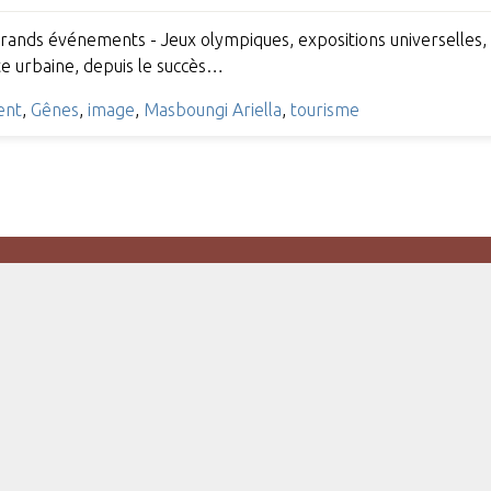
 grands événements - Jeux olympiques, expositions universelles,
te urbaine, depuis le succès…
ent
,
Gênes
,
image
,
Masboungi Ariella
,
tourisme