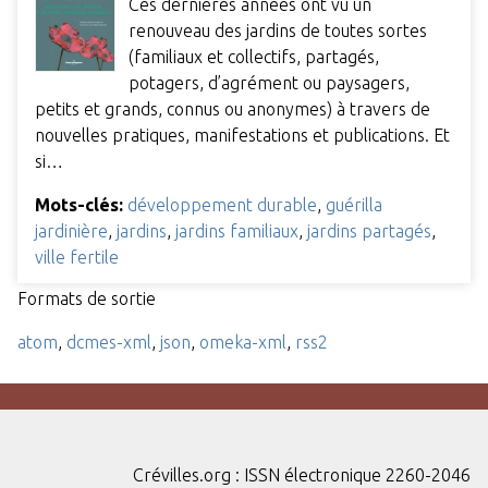
Ces dernières années ont vu un
renouveau des jardins de toutes sortes
(familiaux et collectifs, partagés,
potagers, d’agrément ou paysagers,
petits et grands, connus ou anonymes) à travers de
nouvelles pratiques, manifestations et publications. Et
si…
Mots-clés:
développement durable
,
guérilla
jardinière
,
jardins
,
jardins familiaux
,
jardins partagés
,
ville fertile
Formats de sortie
atom
,
dcmes-xml
,
json
,
omeka-xml
,
rss2
Crévilles.org : ISSN électronique 2260-2046