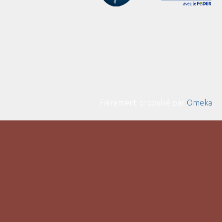
Fièrement propulsé par
Omeka
.