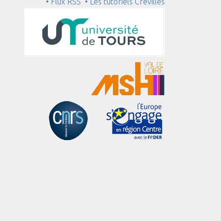
• Flux RSS
• Les tutoriels Crévilles