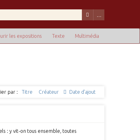
urir les expositions
Texte
Multimédia
ier par :
Titre
Créateur
Date d'ajout
ls : y vit-on tous ensemble, toutes