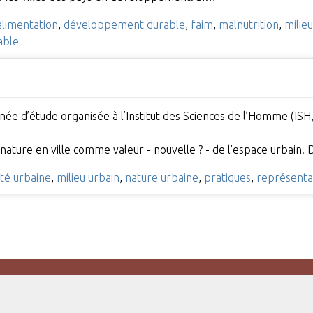
alimentation
,
développement durable
,
faim
,
malnutrition
,
milie
iable
née d’étude organisée à l’Institut des Sciences de l’Homme (IS
 nature en ville comme valeur - nouvelle ? - de l'espace urbain
ité urbaine
,
milieu urbain
,
nature urbaine
,
pratiques
,
représenta