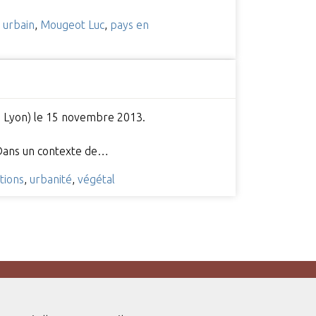
u urbain
,
Mougeot Luc
,
pays en
H, Lyon) le 15 novembre 2013.
. Dans un contexte de…
tions
,
urbanité
,
végétal