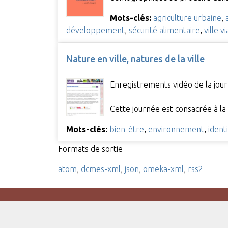
Mots-clés:
agriculture urbaine
,
développement
,
sécurité alimentaire
,
ville v
Nature en ville, natures de la ville
Enregistrements vidéo de la jour
Cette journée est consacrée à la
Mots-clés:
bien-être
,
environnement
,
ident
Formats de sortie
atom
,
dcmes-xml
,
json
,
omeka-xml
,
rss2