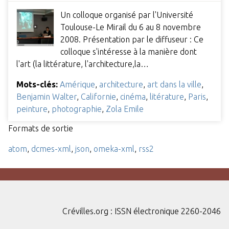
Un colloque organisé par l'Université
Toulouse-Le Mirail du 6 au 8 novembre
2008. Présentation par le diffuseur : Ce
colloque s'intéresse à la manière dont
l'art (la littérature, l'architecture,la…
Mots-clés:
Amérique
,
architecture
,
art dans la ville
,
Benjamin Walter
,
Californie
,
cinéma
,
litérature
,
Paris
,
peinture
,
photographie
,
Zola Emile
Formats de sortie
atom
,
dcmes-xml
,
json
,
omeka-xml
,
rss2
Crévilles.org : ISSN électronique 2260-2046