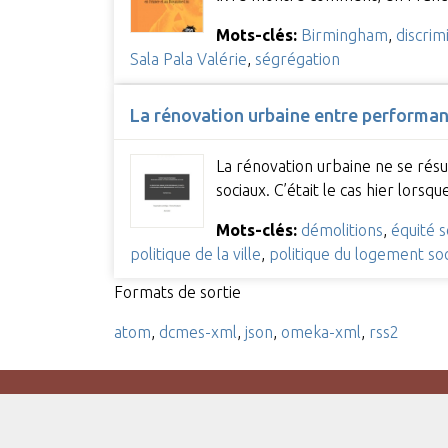
Mots-clés:
Birmingham
,
discrim
Sala Pala Valérie
,
ségrégation
La rénovation urbaine entre performa
La rénovation urbaine ne se résu
sociaux. C’était le cas hier lors
Mots-clés:
démolitions
,
équité s
politique de la ville
,
politique du logement soc
Formats de sortie
atom
,
dcmes-xml
,
json
,
omeka-xml
,
rss2