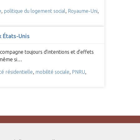
e
,
politique du logement social
,
Royaume-Uni
,
x États-Unis
compagne toujours d’intentions et d’effets
ns même si…
té résidentielle
,
mobilité sociale
,
PNRU
,