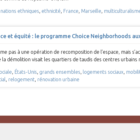
inations ethniques
,
ethnicité
,
France
,
Marseille
,
multiculturalism
nce et équité : le programme Choice Neighborhoods au
me pas à une opération de recomposition de l’espace, mais s’ac
que la démolition visait les quartiers de taudis des centres urbai
ociale
,
États-Unis
,
grands ensembles
,
logements sociaux
,
mobili
ial
,
relogement
,
rénovation urbaine