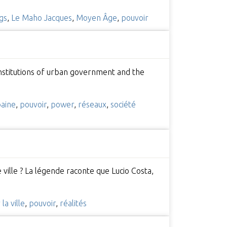
gs
,
Le Maho Jacques
,
Moyen Âge
,
pouvoir
 institutions of urban government and the
baine
,
pouvoir
,
power
,
réseaux
,
société
 ville ? La légende raconte que Lucio Costa,
la ville
,
pouvoir
,
réalités