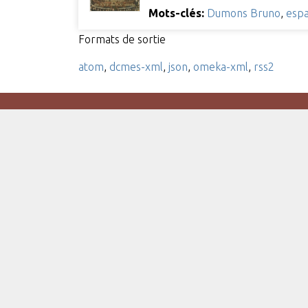
Mots-clés:
Dumons Bruno
,
espa
Formats de sortie
atom
,
dcmes-xml
,
json
,
omeka-xml
,
rss2