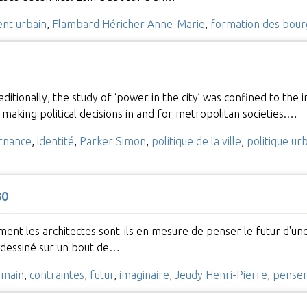
nt urbain
,
Flambard Héricher Anne-Marie
,
formation des bour
ditionally, the study of ‘power in the city’ was confined to the
 making political decisions in and for metropolitan societies.…
rnance
,
identité
,
Parker Simon
,
politique de la ville
,
politique ur
30
ent les architectes sont-ils en mesure de penser le futur d'une
a dessiné sur un bout de…
emain
,
contraintes
,
futur
,
imaginaire
,
Jeudy Henri-Pierre
,
penser 