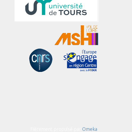
Fièrement propulsé par
Omeka
.