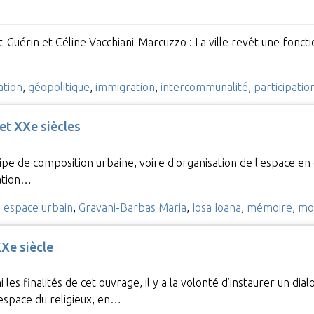
t-Guérin et Céline Vacchiani-Marcuzzo : La ville revêt une fonct
ation
,
géopolitique
,
immigration
,
intercommunalité
,
participatio
et XXe siècles
ncipe de composition urbaine, voire d'organisation de l'espace 
ration…
,
espace urbain
,
Gravani-Barbas Maria
,
Iosa Ioana
,
mémoire
,
mo
XXe siècle
 les finalités de cet ouvrage, il y a la volonté d’instaurer un dia
l’espace du religieux, en…