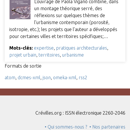
L’ouvrage de Paola Viganò combine, dans
un montage théorique serré, des
réflexions sur quelques thèmes de
l’urbanisme contemporain (porosité,
isotropie, etc.); les projets que l’auteur a développés
pour certaines villes et territoires spécifiques;…
Mots-clés:
expertise
,
pratiques architecturales
,
projet urbain
,
territoires
,
urbanisme
Formats de sortie
atom
,
dcmes-xml
,
json
,
omeka-xml
,
rss2
Crévilles.org : ISSN électronique 2260-2046
• Qui sommes-nous ?
• Nos partenaires