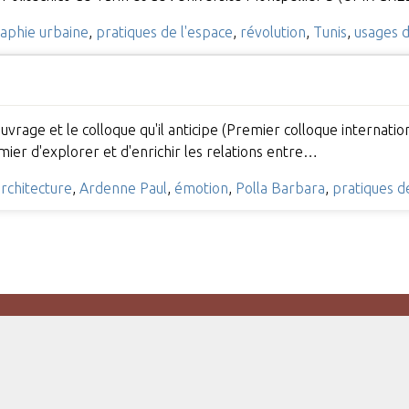
aphie urbaine
,
pratiques de l'espace
,
révolution
,
Tunis
,
usages d
ouvrage et le colloque qu'il anticipe (Premier colloque internati
mier d'explorer et d'enrichir les relations entre…
architecture
,
Ardenne Paul
,
émotion
,
Polla Barbara
,
pratiques d