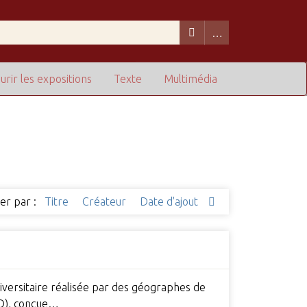
urir les expositions
Texte
Multimédia
ier par :
Titre
Créateur
Date d'ajout
iversitaire réalisée par des géographes de
RED), conçue…