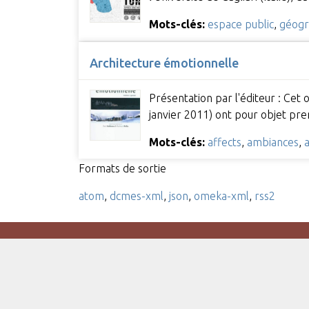
Mots-clés:
espace public
,
géogr
Architecture émotionnelle
Présentation par l'éditeur : Cet 
janvier 2011) ont pour objet pre
Mots-clés:
affects
,
ambiances
,
Formats de sortie
atom
,
dcmes-xml
,
json
,
omeka-xml
,
rss2