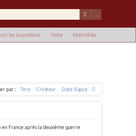
urir les expositions
Texte
Multimédia
ier par :
Titre
Créateur
Date d'ajout
ieu en France après la deuxième guerre