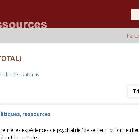
Parco
TOTAL)
rche de contenus
Tr
olitiques, ressources
 premières expériences de psychiatrie "de secteur" qui ont eu l
départ le rejet de…