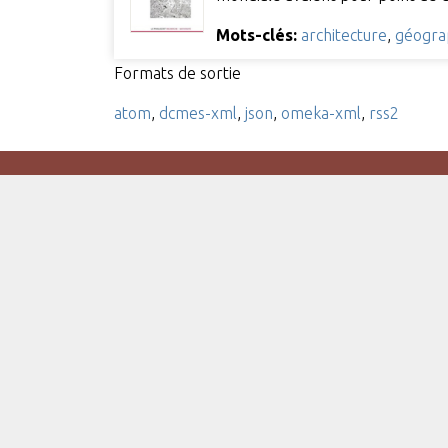
Mots-clés:
architecture
,
géogra
Formats de sortie
atom
,
dcmes-xml
,
json
,
omeka-xml
,
rss2