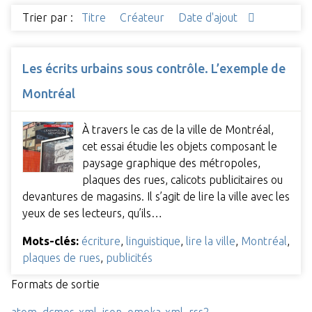
Trier par :
Titre
Créateur
Date d'ajout
Les écrits urbains sous contrôle. L’exemple de
Montréal
À travers le cas de la ville de Montréal,
cet essai étudie les objets composant le
paysage graphique des métropoles,
plaques des rues, calicots publicitaires ou
devantures de magasins. Il s’agit de lire la ville avec les
yeux de ses lecteurs, qu’ils…
Mots-clés:
écriture
,
linguistique
,
lire la ville
,
Montréal
,
plaques de rues
,
publicités
Formats de sortie
atom
,
dcmes-xml
,
json
,
omeka-xml
,
rss2