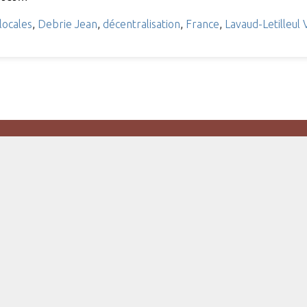
 locales
,
Debrie Jean
,
décentralisation
,
France
,
Lavaud-Letilleul 