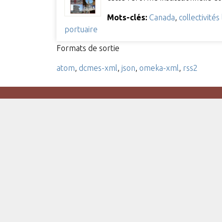
Mots-clés:
Canada
,
collectivités
portuaire
Formats de sortie
atom
,
dcmes-xml
,
json
,
omeka-xml
,
rss2