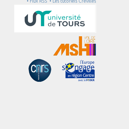
• Flux RSS
• Les tutoriels Crévilles