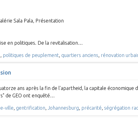
alérie Sala Pala, Présentation
se en politiques. De la revitalisation…
e
,
politiques de peuplement
,
quartiers anciens
,
rénovation urbai
ssion
uatorze ans après la fin de l'apartheid, la capitale économique d
rs" de GEO ont enquêté…
e-ville
,
gentrification
,
Johannesburg
,
précarité
,
ségrégation rac