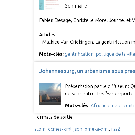
Sommaire :
Fabien Desage, Christelle Morel Journel et V
Articles :
- Mathieu Van Criekingen, La gentrification mi
Mots-clés:
gentrification
,
politique de la vill
Johannesburg, un urbanisme sous pre
Présentation par le diffuseur : Q
de son centre. Les "webreporte
Mots-clés:
Afrique du sud
,
centr
Formats de sortie
atom
,
dcmes-xml
,
json
,
omeka-xml
,
rss2